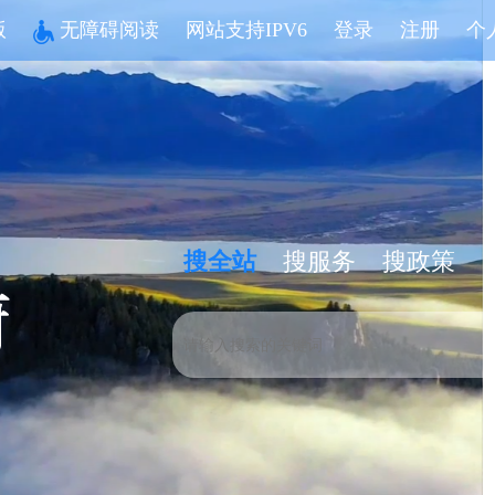
版
无障碍阅读
网站支持IPV6
登录
注册
个
搜全站
搜服务
搜政策