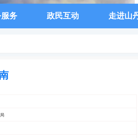
务服务
政民互动
走进山
南
局