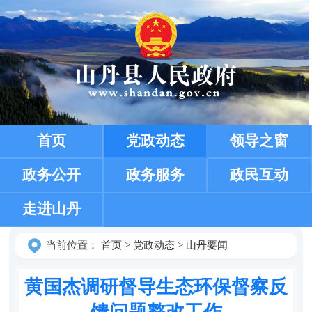
首页
党政动态
领导之窗
政务公开
政务服务
政民互动
走进山丹
当前位置：
首页
>
党政动态
>
山丹要闻
黄国杰调研督导生态环保督察反
馈问题整改工作