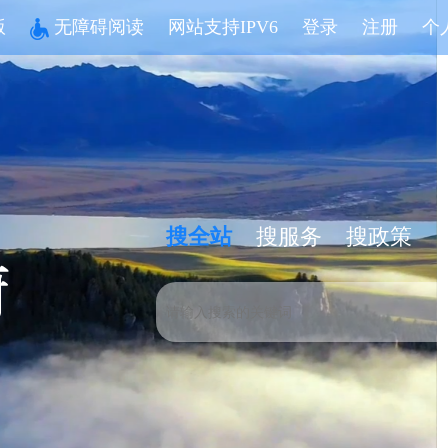
版
无障碍阅读
网站支持IPV6
登录
注册
个
搜全站
搜服务
搜政策