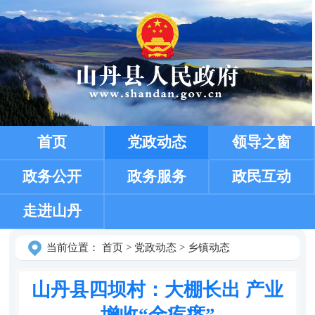
首页
党政动态
领导之窗
政务公开
政务服务
政民互动
走进山丹
当前位置：
首页
>
党政动态
>
乡镇动态
山丹县四坝村：大棚长出 产业
增收“金疙瘩”