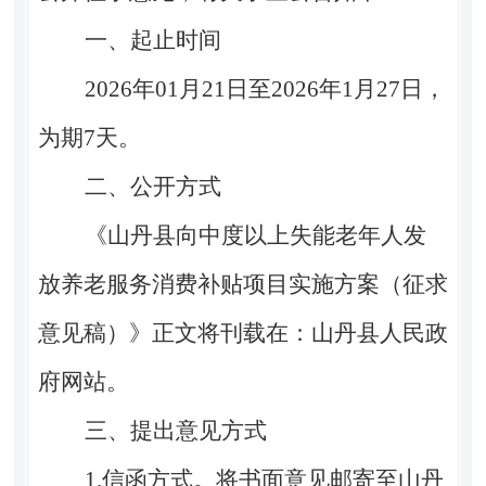
一、起止时间
2026
年
01
月
21
日至
202
6
年
1
月
2
7
日，
为期
7
天。
二、公开方式
《
山丹县向中度以上失能老年人发
放养老服务消费补贴项目实施方案
（征求
意见稿）
》
正文将刊载在：山丹县人民政
府网站。
三、提出意见方式
1.
信函方式。将书面意见邮寄至山丹