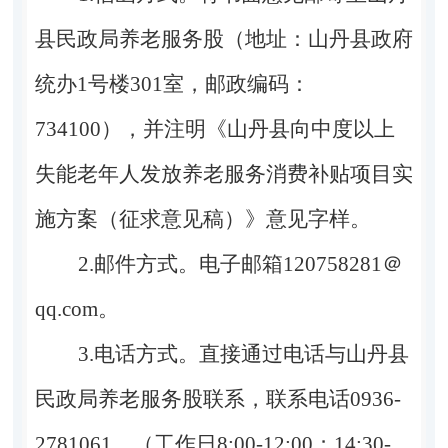
县民政局
养老服务股（地址：山丹县政府
统办
1
号楼
301
室，邮政编码：
734100
），并注明《
山丹县向中度以上
失能老年人发放养老服务消费补贴项目实
施方案（征求意见稿）》意见字样。
2.
邮件方式。电子邮箱
1
20758281
＠
qq.com
。
3.
电话方式。直接通过电话与山丹县
民政局
养老服务股联系，联系电话
0936-
2781061
，（工作日
8:00-12:00
；
14:30-