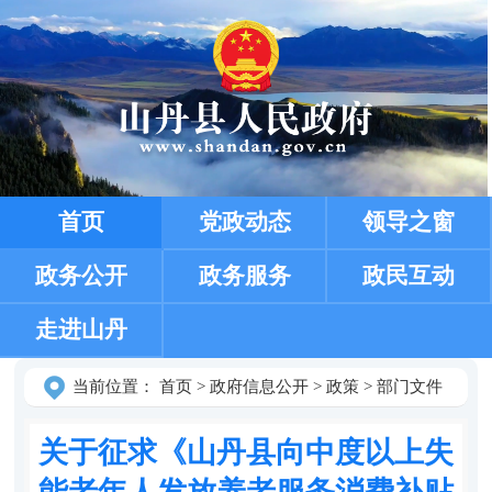
首页
党政动态
领导之窗
政务公开
政务服务
政民互动
走进山丹
当前位置：
首页
>
政府信息公开
>
政策
>
部门文件
关于征求《山丹县向中度以上失
能老年人发放养老服务消费补贴